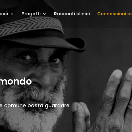
navò
Progetti
Racconti clinici
Connessioni c
l mondo
ene comune basta guardare